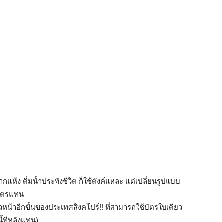
กแห้ง ดื่มน้ำประทังชีวิต ก็ใช้ตังค์แหละ แต่เปลี่ยนรูปแบบ
บัตรแทน
หน้าอีกขั้นของประเทศสิงคโปร์!! ที่สามารถใช้บัตรใบเดียว
้ทีหลังแทน)