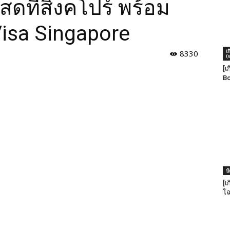
นสดที่สิงคโปร์ พร้อม
Visa Singapore
เ
8330
(
[เ
Bo
บ
[เ
โฉ