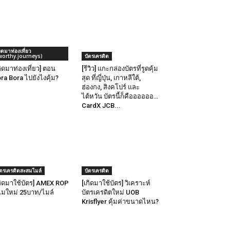
กิดมาท่องเที่ยว
worthy.journeys)
บัตรเครดิต
กิดมาท่องเที่ยว] ตอน
[รีวิว] แกะกล่องบัตรที่รูดคุ้ม
ra Bora ไปยังไงคุ้ม?
สุด ที่ญี่ปุ่น, เกาหลีใต้,
ฮ่องกง, สิงคโปร์ และ
ไต้หวัน บัตรนี้ก็คืออออออ…
CardX JCB...
ัตรเครดิตสะสมไมล์
บัตรเครดิต
กิดมาใช้บัตร] AMEX ROP
[เกิดมาใช้บัตร] วิเคราะห์
มใหม่ 25บาท/ไมล์
บัตรเครดิตใหม่ UOB
Krisflyer คุ้มค่าขนาดไหน?