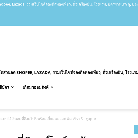
opee, Lazada, รวมเว็บไซต์จองดีลท่องเที่ยว, ตั๋วเครื่องบิน, โรงแรม, บัตรผ่านประตู, ปร
ค้ดส่วนลด SHOPEE, LAZADA, รวมเว็บไซต์จองดีลท่องเที่ยว, ตั๋วเครื่องบิน, โรงแรม
ช้บัตร
เกิดมาออมตังค์
ิตแบบไร้เงินสดที่สิงคโปร์ พร้อมเยี่ยมชมออฟฟิศ Visa Singapore