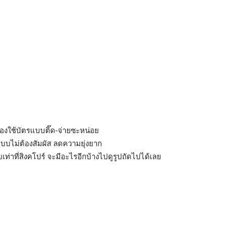
ดยลองใช้บัตรแบบติ๊ด-จ่ายซะหน่อย
แบบไม่ต้องสัมผัส ลดความยุ่งยาก
บบเท่าที่สิงคโปร์ จะมีอะไรอีกบ้างไปดูรูปถัดไปได้เลย