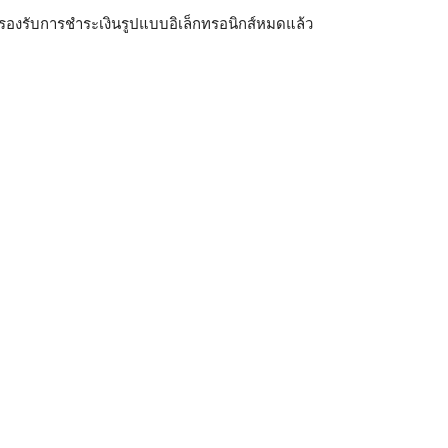
 ก็รองรับการชำระเงินรูปแบบอิเล็กทรอนิกส์หมดแล้ว