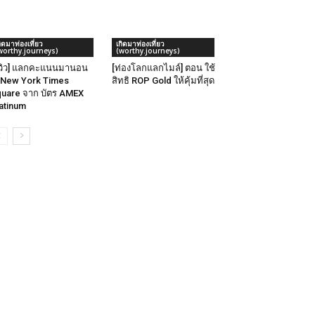
กิดมาท่องเที่ยว
เกิดมาท่องเที่ยว
worthy.journeys)
(worthy.journeys)
ีวิว] แลกคะแนนมานอน
[ท่องโลกแลกไมล์] ตอน ใช้
New York Times
สิทธิ ROP Gold ให้คุ้มที่สุด
uare จาก บัตร AMEX
atinum