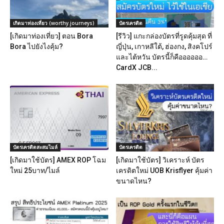
เกิดมาท่องเที่ยว (worthy.journeys)
บัตรเครดิต
[เกิดมาท่องเที่ยว] ตอน Bora
[รีวิว] แกะกล่องบัตรที่รูดคุ้มสุด ที่
Bora ไปยังไงคุ้ม?
ญี่ปุ่น, เกาหลีใต้, ฮ่องกง, สิงคโปร์
และไต้หวัน บัตรนี้ก็คืออออออ…
CardX JCB...
บัตรเครดิตสะสมไมล์
บัตรเครดิต
[เกิดมาใช้บัตร] AMEX ROP โฉม
[เกิดมาใช้บัตร] วิเคราะห์ บัตร
ใหม่ 25บาท/ไมล์
เครดิตใหม่ UOB Krisflyer คุ้มค่า
ขนาดไหน?