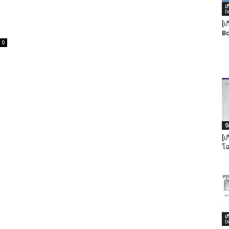
เ
(
[เ
Bo
0
บ
[เ
โฉ
เ
(