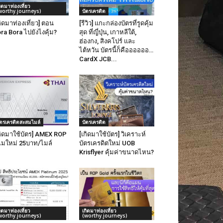
กิดมาท่องเที่ยว
worthy.journeys)
บัตรเครดิต
กิดมาท่องเที่ยว] ตอน
[รีวิว] แกะกล่องบัตรที่รูดคุ้ม
ra Bora ไปยังไงคุ้ม?
สุด ที่ญี่ปุ่น, เกาหลีใต้,
ฮ่องกง, สิงคโปร์ และ
ไต้หวัน บัตรนี้ก็คืออออออ…
CardX JCB...
ัตรเครดิตสะสมไมล์
บัตรเครดิต
กิดมาใช้บัตร] AMEX ROP
[เกิดมาใช้บัตร] วิเคราะห์
มใหม่ 25บาท/ไมล์
บัตรเครดิตใหม่ UOB
Krisflyer คุ้มค่าขนาดไหน?
กิดมาท่องเที่ยว
เกิดมาท่องเที่ยว
worthy.journeys)
(worthy.journeys)