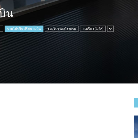
บิน
์
รวมโปรกินฟรีสนามบิน
รวมโปรจองโรงแรม
อเมริกา (USA)