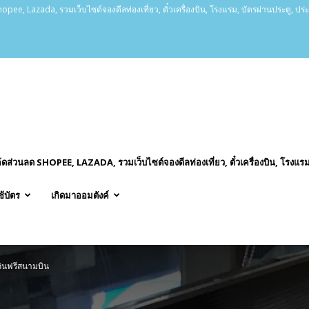
opee, Lazada, รวมเว็บไซต์จองดีลท่องเที่ยว, ตั๋วเครื่องบิน, โรงแรม, บัตรผ่านประตู, ปร
ค้ดส่วนลด SHOPEE, LAZADA, รวมเว็บไซต์จองดีลท่องเที่ยว, ตั๋วเครื่องบิน, โรงแรม
ช้บัตร
เกิดมาออมตังค์
ินฟรีสนามบิน