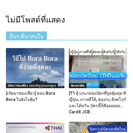
ไม่มีโพสต์ที่แสดง
อื่นๆ ที่น่าสนใจ
เกิดมาท่องเที่ยว (worthy.journeys)
บัตรเครดิต
[เกิดมาท่องเที่ยว] ตอน Bora
[รีวิว] แกะกล่องบัตรที่รูดคุ้มสุด ที่
Bora ไปยังไงคุ้ม?
ญี่ปุ่น, เกาหลีใต้, ฮ่องกง, สิงคโปร์
และไต้หวัน บัตรนี้ก็คืออออออ…
CardX JCB...