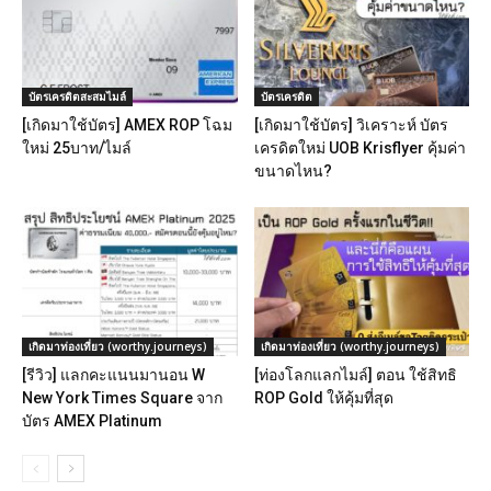
บัตรเครดิตสะสมไมล์
บัตรเครดิต
[เกิดมาใช้บัตร] AMEX ROP โฉม
[เกิดมาใช้บัตร] วิเคราะห์ บัตร
ใหม่ 25บาท/ไมล์
เครดิตใหม่ UOB Krisflyer คุ้มค่า
ขนาดไหน?
เกิดมาท่องเที่ยว (worthy.journeys)
เกิดมาท่องเที่ยว (worthy.journeys)
[รีวิว] แลกคะแนนมานอน W
[ท่องโลกแลกไมล์] ตอน ใช้สิทธิ
New York Times Square จาก
ROP Gold ให้คุ้มที่สุด
บัตร AMEX Platinum