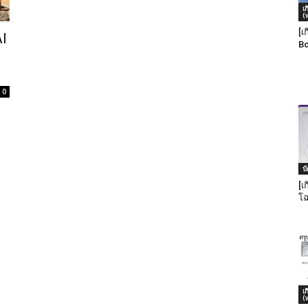
เ
(
[เ
l
Bo
0
บ
[เ
โฉ
เ
(