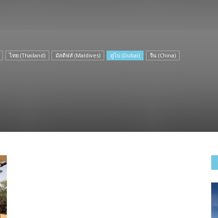
ไทย (Thailand)
มัลดีฟส์ (Maldives)
ดูไบ (Dubai)
จีน (China)