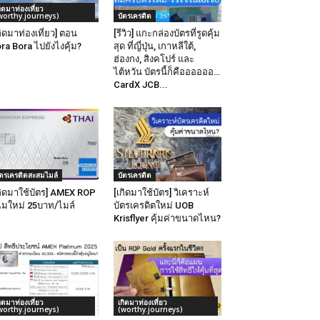
กิดมาท่องเที่ยว
worthy.journeys)
บัตรเครดิต
กิดมาท่องเที่ยว] ตอน
[รีวิว] แกะกล่องบัตรที่รูดคุ้ม
ra Bora ไปยังไงคุ้ม?
สุด ที่ญี่ปุ่น, เกาหลีใต้,
ฮ่องกง, สิงคโปร์ และ
ไต้หวัน บัตรนี้ก็คืออออออ…
CardX JCB...
ัตรเครดิตสะสมไมล์
บัตรเครดิต
กิดมาใช้บัตร] AMEX ROP
[เกิดมาใช้บัตร] วิเคราะห์
มใหม่ 25บาท/ไมล์
บัตรเครดิตใหม่ UOB
Krisflyer คุ้มค่าขนาดไหน?
กิดมาท่องเที่ยว
เกิดมาท่องเที่ยว
worthy.journeys)
(worthy.journeys)