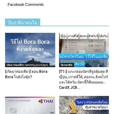
Facebook Comments
อื่นๆ ที่น่าสนใจ
เกิดมาท่องเที่ยว (worthy.journeys)
บัตรเครดิต
[เกิดมาท่องเที่ยว] ตอน Bora
[รีวิว] แกะกล่องบัตรที่รูดคุ้มสุด ที่
Bora ไปยังไงคุ้ม?
ญี่ปุ่น, เกาหลีใต้, ฮ่องกง, สิงคโปร์
และไต้หวัน บัตรนี้ก็คืออออออ…
CardX JCB...