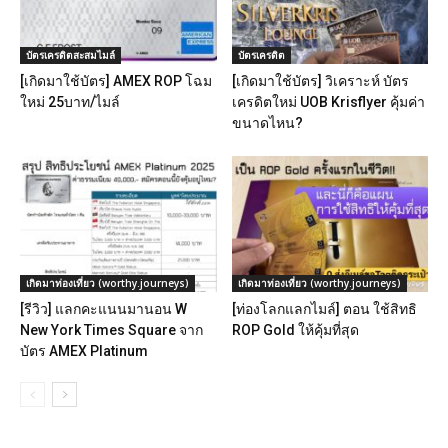
บัตรเครดิตสะสมไมล์
บัตรเครดิต
[เกิดมาใช้บัตร] AMEX ROP โฉม
[เกิดมาใช้บัตร] วิเคราะห์ บัตร
ใหม่ 25บาท/ไมล์
เครดิตใหม่ UOB Krisflyer คุ้มค่า
ขนาดไหน?
เกิดมาท่องเที่ยว (worthy.journeys)
เกิดมาท่องเที่ยว (worthy.journeys)
[รีวิว] แลกคะแนนมานอน W
[ท่องโลกแลกไมล์] ตอน ใช้สิทธิ
New York Times Square จาก
ROP Gold ให้คุ้มที่สุด
บัตร AMEX Platinum