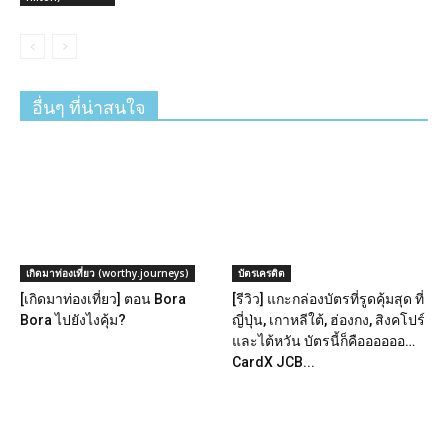
อื่นๆ ที่น่าสนใจ
เกิดมาท่องเที่ยว (worthy.journeys)
บัตรเครดิต
[เกิดมาท่องเที่ยว] ตอน Bora
[รีวิว] แกะกล่องบัตรที่รูดคุ้มสุด ที่
Bora ไปยังไงคุ้ม?
ญี่ปุ่น, เกาหลีใต้, ฮ่องกง, สิงคโปร์
และไต้หวัน บัตรนี้ก็คืออออออ…
CardX JCB...