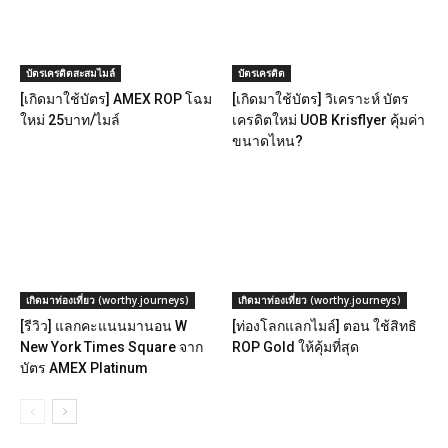
บัตรเครดิตสะสมไมล์
บัตรเครดิต
[เกิดมาใช้บัตร] AMEX ROP โฉม
[เกิดมาใช้บัตร] วิเคราะห์ บัตร
ใหม่ 25บาท/ไมล์
เครดิตใหม่ UOB Krisflyer คุ้มค่า
ขนาดไหน?
เกิดมาท่องเที่ยว (worthy.journeys)
เกิดมาท่องเที่ยว (worthy.journeys)
[รีวิว] แลกคะแนนมานอน W
[ท่องโลกแลกไมล์] ตอน ใช้สิทธิ
New York Times Square จาก
ROP Gold ให้คุ้มที่สุด
บัตร AMEX Platinum