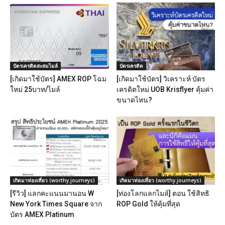
บัตรเครดิตสะสมไมล์
บัตรเครดิต
[เกิดมาใช้บัตร] AMEX ROP โฉม
[เกิดมาใช้บัตร] วิเคราะห์ บัตร
ใหม่ 25บาท/ไมล์
เครดิตใหม่ UOB Krisflyer คุ้มค่า
ขนาดไหน?
เกิดมาท่องเที่ยว (worthy.journeys)
เกิดมาท่องเที่ยว (worthy.journeys)
[รีวิว] แลกคะแนนมานอน W
[ท่องโลกแลกไมล์] ตอน ใช้สิทธิ
New York Times Square จาก
ROP Gold ให้คุ้มที่สุด
บัตร AMEX Platinum