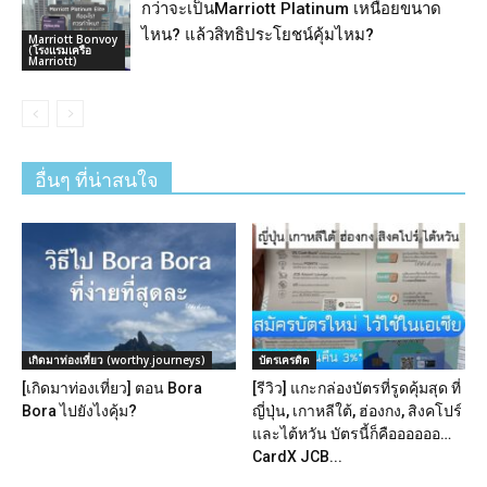
กว่าจะเป็นMarriott Platinum เหนื่อยขนาด
ไหน? แล้วสิทธิประโยชน์คุ้มไหม?
Marriott Bonvoy
(โรงแรมเครือ
Marriott)
อื่นๆ ที่น่าสนใจ
เกิดมาท่องเที่ยว (worthy.journeys)
บัตรเครดิต
[เกิดมาท่องเที่ยว] ตอน Bora
[รีวิว] แกะกล่องบัตรที่รูดคุ้มสุด ที่
Bora ไปยังไงคุ้ม?
ญี่ปุ่น, เกาหลีใต้, ฮ่องกง, สิงคโปร์
และไต้หวัน บัตรนี้ก็คืออออออ…
CardX JCB...