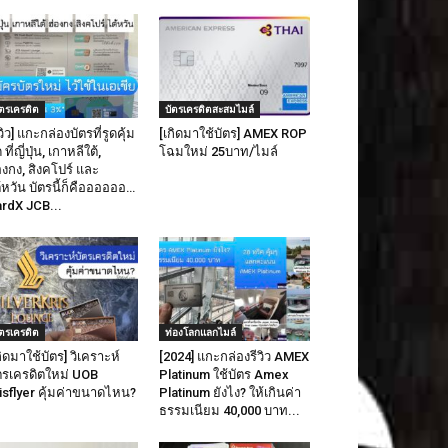
ัตรเครดิต
บัตรเครดิตสะสมไมล์
ีวิว] แกะกล่องบัตรที่รูดคุ้ม
[เกิดมาใช้บัตร] AMEX ROP
 ที่ญี่ปุ่น, เกาหลีใต้,
โฉมใหม่ 25บาท/ไมล์
องกง, สิงคโปร์ และ
้หวัน บัตรนี้ก็คืออออออ…
rdX JCB...
ัตรเครดิต
ท่องโลกแลกไมล์
กิดมาใช้บัตร] วิเคราะห์
[2024] แกะกล่องรีวิว AMEX
ตรเครดิตใหม่ UOB
Platinum ใช้บัตร Amex
isflyer คุ้มค่าขนาดไหน?
Platinum ยังไง? ให้เกินค่า
ธรรมเนียม 40,000 บาท...