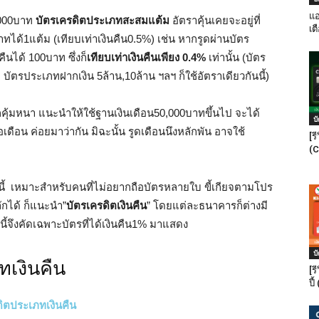
แอ
,000บาท
บัตรเครดิตประเภทสะสมแต้ม
อัตราคุ้นเคยจะอยู่ที่
เต
ทได้1แต้ม (เทียบเท่าเงินคืน0.5%) เช่น หากรูดผ่านบัตร
นได้ 100บาท ซึ่งก็
เทียบเท่าเงินคืนเพียง 0.4%
เท่านั้น (บัตร
บัตรประเภทฝากเงิน 5ล้าน,10ล้าน ฯลฯ ก็ใช้อัตราเดียวกันนี้)
มนักคุ้มหนา แนะนำให้ใช้ฐานเงินเดือน50,000บาทขึ้นไป จะได้
บ
ดือน ค่อยมาว่ากัน มิฉะนั้น รูดเดือนนึงหลักพัน อาจใช้
[ร
(C
รนี้ เหมาะสำหรับคนที่ไม่อยากถือบัตรหลายใบ ขี้เกียจตามโปร
ักได้ ก็แนะนำ”
บัตรเครดิตเงินคืน
” โดยแต่ละธนาคารก็ต่างมี
สนี้จึงคัดเฉพาะบัตรที่ได้เงินคืน1% มาแสดง
บ
ทเงินคืน
[ร
ปี
ดิตประเภทเงินคืน