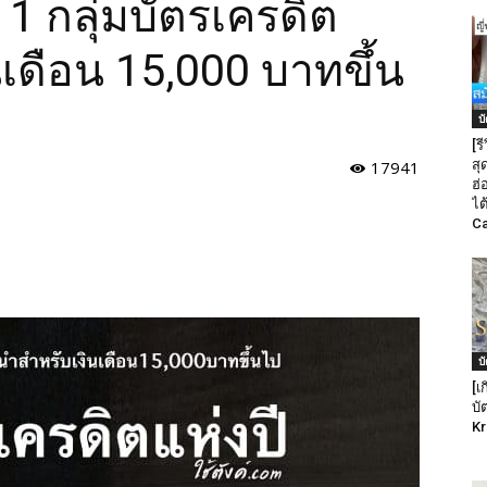
 1 กลุ่มบัตรเครดิต
เดือน 15,000 บาทขึ้น
บ
[ร
17941
สุด
ฮ่
ไต
Ca
บ
[เ
บั
Kr