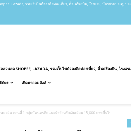
opee, Lazada, รวมเว็บไซต์จองดีลท่องเที่ยว, ตั๋วเครื่องบิน, โรงแรม, บัตรผ่านประตู, ปร
ค้ดส่วนลด SHOPEE, LAZADA, รวมเว็บไซต์จองดีลท่องเที่ยว, ตั๋วเครื่องบิน, โรงแรม
ช้บัตร
เกิดมาออมตังค์
ตรเครดิต ตอนที่ 1 กลุ่มบัตรเครดิตแนะนำสำหรับเงินเดือน 15,000 บาทขึ้นไป