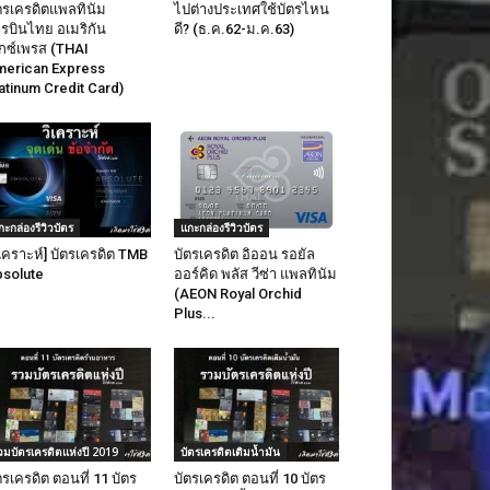
(TMB So Smart)
ตรเครดิตแพลทินัม
ไปต่างประเทศใช้บัตรไหน
น คือ เป็นบัตรเครดิตเงินคืน 1%
รบินไทย อเมริกัน
ดี? (ธ.ค.62-ม.ค.63)
จุดเด่น คือ เป็นบัตรเค
ประโยชน์เด่นๆ
็กซ์เพรส (THAI
สิทธิประโยชน์เด่นๆ
เงินคืน 0.25% ที่สถานีบริการ
erican Express
น้ำมัน,ซุปเปอร์มาร์เก็ตและค่าเบี้ย
atinum Credit Card)
เงินคืนเข้าบัญช
ประกัน ได้
เปลี่ยนยอดรูดเ
เงินคืน 4% ในวันเกิด
3เดือน
เงินคืน 5% ในวันเกิดวันเด็ก,วันพ่อ,วัน
แม่ สำหรบร้านอาหาร
เงินเดือน :
15,000บาทข
ือน :
15,000บาทขึ้นไป
ไม่มีค่าธรรมเนียมรายปี
รถยกเว้นค่าธรรมเนียมรายปี
กะกล่องรีวิวบัตร
แกะกล่องรีวิวบัตร
ิเคราะห์] บัตรเครดิต TMB
บัตรเครดิต อิออน รอยัล
solute
ออร์คิด พลัส วีซ่า แพลทินัม
(AEON Royal Orchid
Plus...
วมบัตรเครดิตแห่งปี 2019
บัตรเครดิตเติมน้ำมัน
ตรเครดิต ตอนที่ 11 บัตร
บัตรเครดิต ตอนที่ 10 บัตร