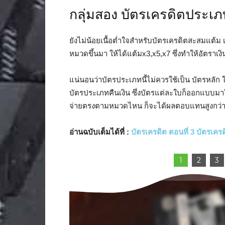
กลุ่มสอง บัตรเครดิตประ
ยังไม่น้อยเนื้อต่ำใจสำหรับบัตรเครดิตสะสมแต้
หมวดขึ้นมา ให้ได้แต้มx3,x5,x7 ซึ่งทำให้อัตราเง
แน่นอนว่าบัตรประเภทนี้ไม่ควรใช้เป็น บัตรหลัก ใช
บัตรประเภทคืนเงิน ซึ่งบัตรแต่ละใบก็ออกแบบมา
จ่ายตรงตามหมวดไหน ก็จะได้ผลตอบแทนสูงกว่า
อ่านฉบับเต็มได้ที่ :
บัตรเครดิต ตอนที่ 3 บัตรเครด
อ่านรายละเอียดเพิ่มเติม