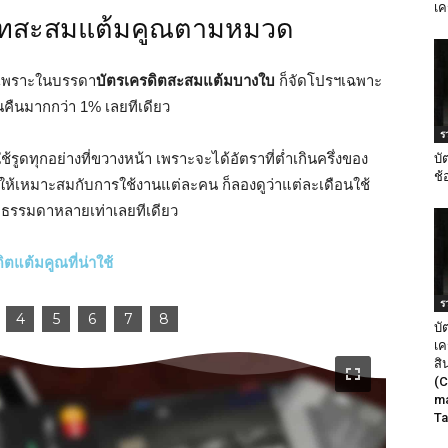
เค
เภทสะสมแต้มคูณตามหมวด
ม เพราะในบรรดา
บัตรเครดิตสะสมแต้มบางใบ
ก็จัดโปรฯเฉพาะ
ินคืนมากกว่า 1% เลยทีเดียว
ร
้รูดทุกอย่างที่ขวางหน้า เพราะจะได้อัตราที่ต่ำเกินครึ่งของ
บั
ช้
ให้เหมาะสมกับการใช้งานแต่ละคน ก็ลองดูว่าแต่ละเดือนใช้
ธรรมดาหลายเท่าเลยทีเดียว
ิตแต้มคูณที่น่าใช้
ร
บั
เค
สิ
อ่านรายละเอียดเพิ่มเติม
(C
ma
Ta