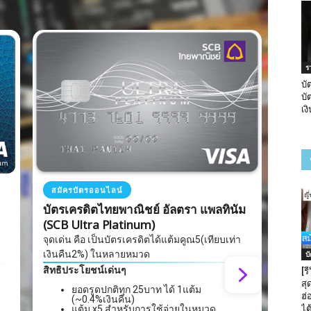
ร
บั
บั
เง
สมัค
สมัครบัตรออนไลน์
บัตร
บัตรเครดิตไทยพาณิชย์ อัลตรา แพลทินัม
(SCB
(SCB Ultra Platinum)
จุดเด่
จุดเด่น คือ เป็นบัตรเครดิตได้แต้มคูณ5(เทียบเท่า
เงินค
เงินคืน2%) ในหลายหมวด
บ
สิทธิ
สิทธิประโยชน์เด่นๆ
[ร
สุด
ยอดรูดปกติทุก 25บาท ได้ 1แต้ม
ฮ่
(~0.4%เงินคืน)
ไต
แต้ม x5 สำหรับการใช้จ่ายในหมวด