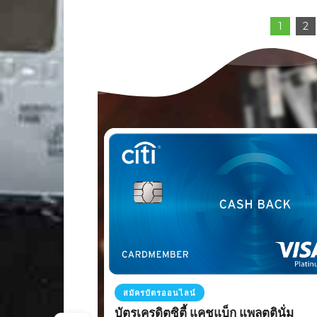
อ่านรายละเอียดเพิ่มเติม
สมัครบัตรออนไลน์
บัตรเครดิตซิตี้ แคชแบ็ก แพลตตินั่ม