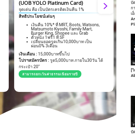
(UOB YOLO Platinum Card)
บั
จุดเด่
กา
จุดเด่น คือ เป็นบัตรเครดิตเงินคืน 1%
สิทธิ
เอ
สิทธิประโยชน์เด่นๆ
Am
Pl
เงินคืน 10%* ที่ MRT, Boots, Watsons,
Matsumoto Kiyoshi, Family Mart,
Burger King, Shopee และ Grab
ตั๋วหนัง 1ฟรี1 ที่ SF
เปลี่ยนยอดรูดเกิน10,000บาท เป็น
ผ่อน0% 3เดือน
เงินเด
เงินเดือน :
15,000บาทขึ้นไป
สามา
โปรฯสมัครบัตร :
รูด5,000บาท ภายใน30วัน ได้
แ
กระเป๋า 20"
[ว
สามารถยกเว้นค่าธรรมเนียมรายปี
Ab
ร
บั