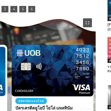
อ่านรายละเอียดเพิ่มเติม
บ
[ร
(C
เ
รว
Pr
สมัครบัตรออนไลน์
สมัค
บัตรเครดิตยูโอบี โยโล่ แพลทินัม
แ
บัตร