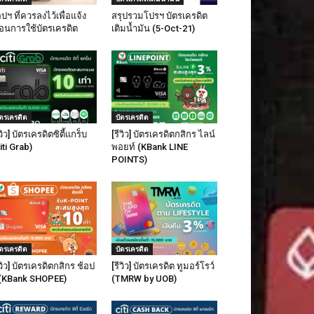
ปฯ ที่ควรลงไว้เพื่อแจ้ง
สรุปรวมโปรฯ บัตรเครดิต
ือนการใช้บัตรเครดิต
เติมน้ำมัน (5-Oct-21)
ัตรเครดิต
บัตรเครดิต
ีวิว] บัตรเครดิตซิตี้แกร็บ
[รีวิว] บัตรเครดิตกสิกร ไลน์
iti Grab)
พอยท์ (KBank LINE
POINTS)
ัตรเครดิต
บัตรเครดิต
ีวิว] บัตรเครดิตกสิกร ช้อป
[รีวิว] บัตรเครดิต ทูมอร์โรว์
้ (KBank SHOPEE)
(TMRW by UOB)