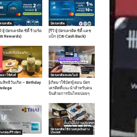
อ่านรายละเอียดเพิ่มเติม
อ่านรายละ
ัตรเครดิต
บัตรเครดิต
ีวิว] บัตรเครดิต ซิตี้ รีวอร์ด
[รีวิว] บัตรเครดิต ซิตี้ แคช
iti Rewards)
แบ็ก (Citi Cash Back)
กิดมาใช้ตังค์
บัตรเครดิตสะสมไมล์
มสิทธิวันเกิด – Birthday
[เกิดมาใช้บัตร] ตอน บัตร
ivilege
เครดิตที่แนะนำสำหรับคน
บินด้วยการบินไทยบ่อยๆ
สมัครบัตรออนไลน์
รบัตรออนไลน์
บัตรเครดิตใช้จ่ายสกุลเงินต่าง
บัตรทีเอ็มบี โซ สม
กะกล่องรีวิวบัตร
ประเทศ
เครดิต SCB Family Plus