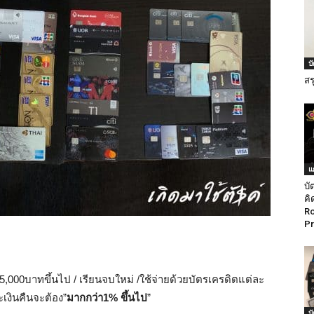
บ
สร
แ
บั
คิ
Ro
Pr
5,000บาทขึ้นไป / เรียนจบใหม่ /ใช้จ่ายด้วยบัตรเครดิตแต่ละ
ะเงินคืนจะต้อง”
มากกว่า1% ขึ้นไป
”
บ