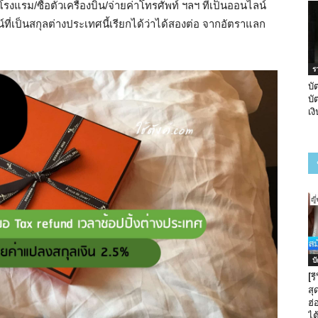
รม/ซื้อตั๋วเครื่องบิน/จ่ายค่าโทรศัพท์ ฯลฯ ที่เป็นออนไลน์
น์ที่เป็นสกุลต่างประเทศนี้เรียกได้ว่าได้สองต่อ จากอัตราแลก
ร
บั
บั
เง
บ
[ร
สุด
ฮ่
ไต