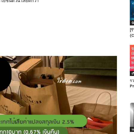
ยชน์ตัวนี้ เลยดีกว่า
บ
[ร
(C
เ
รว
Pr
แ