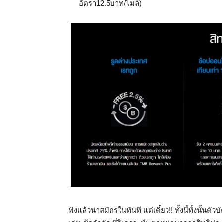
อัตรา12.5บาท/ไมล์)
ฟังแล้วน่าสมัครในทันที แต่เดี๋ยว!! ทั้งนี้ทั้งนั