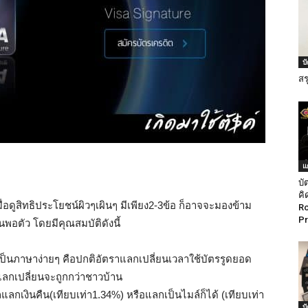
บ
สร
แ
บั
คิ
ื่อดูสิทธิประโยชน์ผิวๆเผินๆ มีเพียง2-3ข้อ ก็อาจจะมองข้าม
Ro
Pr
พอตัว โดยมีคุณสมบัติดังนี้
ป็นภาษาง่ายๆ คือปกติอัตราแลกเปลี่ยนเวลาใช้บัตรรูดยอด
าแลกเปลี่ยนจะถูกกว่าชาวบ้าน
แลกเงินคืน(เทียบเท่า1.34%) หรือแลกเป็นไมล์ก็ได้ (เทียบเท่า
บ