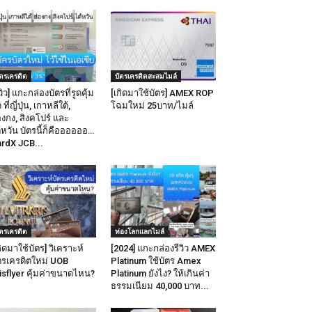
ัตรเครดิต
บัตรเครดิตสะสมไมล์
ีวิว] แกะกล่องบัตรที่รูดคุ้ม
[เกิดมาใช้บัตร] AMEX ROP
 ที่ญี่ปุ่น, เกาหลีใต้,
โฉมใหม่ 25บาท/ไมล์
องกง, สิงคโปร์ และ
้หวัน บัตรนี้ก็คืออออออ…
rdX JCB...
ัตรเครดิต
ท่องโลกแลกไมล์
กิดมาใช้บัตร] วิเคราะห์
[2024] แกะกล่องรีวิว AMEX
ตรเครดิตใหม่ UOB
Platinum ใช้บัตร Amex
isflyer คุ้มค่าขนาดไหน?
Platinum ยังไง? ให้เกินค่า
ธรรมเนียม 40,000 บาท...