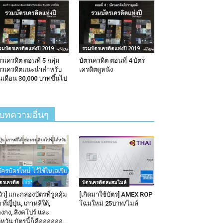
วมบัตรเครดิตแห่งปี 2019
รวมบัตรเครดิตแห่งปี 2019
ตรเครดิต ตอนที่ 5 กลุ่ม
บัตรเครดิต ตอนที่ 4 บัตร
ตรเครดิตแนะนำสำหรับ
เครดิตดูหนัง
ินเดือน 30,000 บาทขึ้นไป
บทความอื่นๆ
ัตรเครดิต
บัตรเครดิตสะสมไมล์
ีวิว] แกะกล่องบัตรที่รูดคุ้ม
[เกิดมาใช้บัตร] AMEX ROP
 ที่ญี่ปุ่น, เกาหลีใต้,
โฉมใหม่ 25บาท/ไมล์
องกง, สิงคโปร์ และ
้หวัน บัตรนี้ก็คืออออออ…