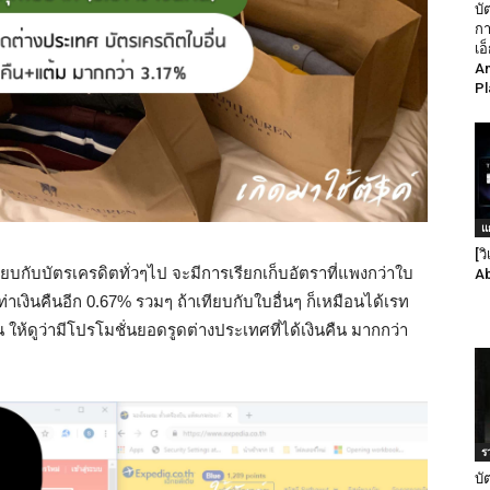
บั
กา
เอ
Am
Pl
แ
[ว
ทียบกับบัตรเครดิตทั่วๆไป จะมีการเรียกเก็บอัตราที่แพงกว่าใบ
Ab
ท่าเงินคืนอีก 0.67% รวมๆ ถ้าเทียบกับใบอื่นๆ ก็เหมือนได้เรท
น ให้ดูว่ามีโปรโมชั่นยอดรูดต่างประเทศที่ได้เงินคืน มากกว่า
ร
บั