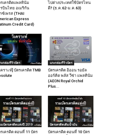
ตรเครดิตแพลทินัม
ไปต่างประเทศใช้บัตรไหน
รบินไทย อเมริกัน
ดี? (ธ.ค.62-ม.ค.63)
็กซ์เพรส (THAI
erican Express
atinum Credit Card)
กะกล่องรีวิวบัตร
แกะกล่องรีวิวบัตร
ิเคราะห์] บัตรเครดิต TMB
บัตรเครดิต อิออน รอยัล
solute
ออร์คิด พลัส วีซ่า แพลทินัม
(AEON Royal Orchid
Plus...
วมบัตรเครดิตแห่งปี 2019
บัตรเครดิตเติมน้ำมัน
ตรเครดิต ตอนที่ 11 บัตร
บัตรเครดิต ตอนที่ 10 บัตร