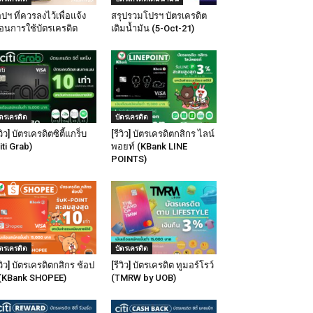
ปฯ ที่ควรลงไว้เพื่อแจ้ง
สรุปรวมโปรฯ บัตรเครดิต
ือนการใช้บัตรเครดิต
เติมน้ำมัน (5-Oct-21)
ัตรเครดิต
บัตรเครดิต
ีวิว] บัตรเครดิตซิตี้แกร็บ
[รีวิว] บัตรเครดิตกสิกร ไลน์
iti Grab)
พอยท์ (KBank LINE
POINTS)
ัตรเครดิต
บัตรเครดิต
ีวิว] บัตรเครดิตกสิกร ช้อป
[รีวิว] บัตรเครดิต ทูมอร์โรว์
้ (KBank SHOPEE)
(TMRW by UOB)