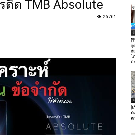
เครดิต TMB Absolute
26761
บ
[ร
สุด
ฮ่
ไต
Ca
บ
[เ
บั
Kr