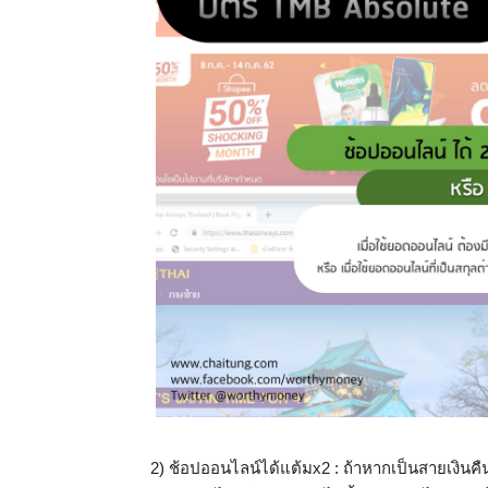
2) ช้อปออนไลน์ได้แต้มx2 : ถ้าหากเป็นสายเงินคื