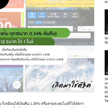
เค
ร
บั
ช้
ร
บั
เค
สิ
(C
ma
Ta
น ก็เหมือนได้เงินคืน 1.34% หรือสายสะสมไมล์ก็ได้อัตรา