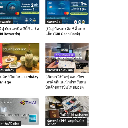
ัตรเครดิต
บัตรเครดิต
ีวิว] บัตรเครดิต ซิตี้ รีวอร์ด
[รีวิว] บัตรเครดิต ซิตี้ แคช
iti Rewards)
แบ็ก (Citi Cash Back)
กิดมาเพื่อกิน
บัตรเครดิตสะสมไมล์
มสิทธิวันเกิด – Birthday
[เกิดมาใช้บัตร] ตอน บัตร
ivilege
เครดิตที่แนะนำสำหรับคน
บินด้วยการบินไทยบ่อยๆ
บัตรเครดิตใช้จ่ายสกุลเงินต่าง
กะกล่องรีวิวบัตร
ประเทศ