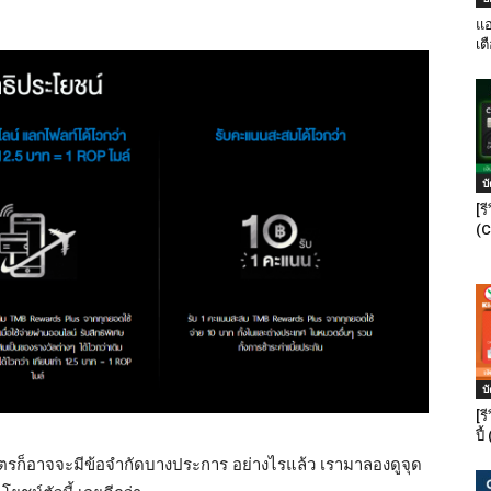
แอ
เต
บ
[ร
(C
บ
[ร
ปี
้นตัวบัตรก็อาจจะมีข้อจำกัดบางประการ อย่างไรแล้ว เรามาลองดูจุด