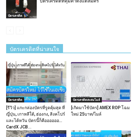
บัตรเครดิตที่คุ้มค่าตั้งแต่สมัคร
บัตรเครดิต
บัตรเครดิตที่น่าสนใจ
บัตรเครดิต
บัตรเครดิตสะสมไมล์
[รีวิว] แกะกล่องบัตรที่รูดคุ้มสุด ที่
[เกิดมาใช้บัตร] AMEX ROP โฉม
ญี่ปุ่น, เกาหลีใต้, ฮ่องกง, สิงคโปร์
ใหม่ 25บาท/ไมล์
และไต้หวัน บัตรนี้ก็คืออออออ…
CardX JCB...