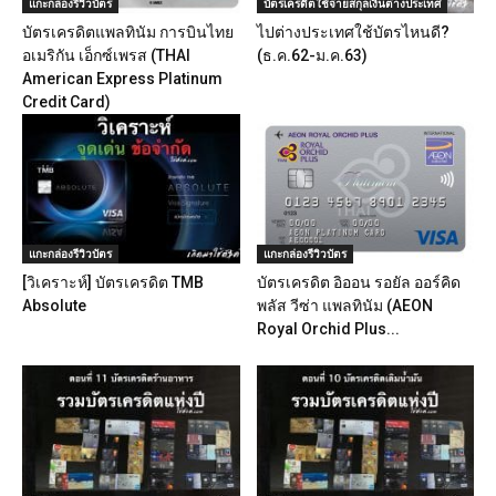
แกะกล่องรีวิวบัตร
บัตรเครดิตใช้จ่ายสกุลเงินต่างประเทศ
บัตรเครดิตแพลทินัม การบินไทย
ไปต่างประเทศใช้บัตรไหนดี?
อเมริกัน เอ็กซ์เพรส (THAI
(ธ.ค.62-ม.ค.63)
American Express Platinum
Credit Card)
แกะกล่องรีวิวบัตร
แกะกล่องรีวิวบัตร
[วิเคราะห์] บัตรเครดิต TMB
บัตรเครดิต อิออน รอยัล ออร์คิด
Absolute
พลัส วีซ่า แพลทินัม (AEON
Royal Orchid Plus...