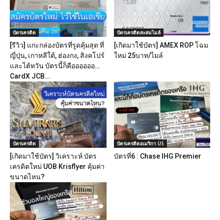
บัตรเครดิต
บัตรเครดิตสะสมไมล์
[รีวิว] แกะกล่องบัตรที่รูดคุ้มสุด ที่
[เกิดมาใช้บัตร] AMEX ROP โฉม
ญี่ปุ่น, เกาหลีใต้, ฮ่องกง, สิงคโปร์
ใหม่ 25บาท/ไมล์
และไต้หวัน บัตรนี้ก็คืออออออ…
CardX JCB...
บัตรเครดิต
บัตรเครดิตอเมริกา US
[เกิดมาใช้บัตร] วิเคราะห์ บัตร
บัตรที่6 : Chase IHG Premier
เครดิตใหม่ UOB Krisflyer คุ้มค่า
ขนาดไหน?