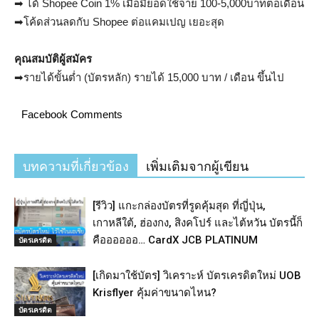
➡ ได้ Shopee Coin 1% เมื่อมียอดใช้จ่าย 100-5,000บาทต่อเดือน
➡โค้ดส่วนลดกับ Shopee ต่อแคมเปญ เยอะสุด
คุณสมบัติผู้สมัคร
➡รายได้ขั้นต่ำ (บัตรหลัก) รายได้ 15,000 บาท / เดือน ขึ้นไป
Facebook Comments
บทความที่เกี่ยวข้อง
เพิ่มเติมจากผู้เขียน
[รีวิว] แกะกล่องบัตรที่รูดคุ้มสุด ที่ญี่ปุ่น,
เกาหลีใต้, ฮ่องกง, สิงคโปร์ และไต้หวัน บัตรนี้ก็
คืออออออ… CardX JCB PLATINUM
บัตรเครดิต
[เกิดมาใช้บัตร] วิเคราะห์ บัตรเครดิตใหม่ UOB
Krisflyer คุ้มค่าขนาดไหน?
บัตรเครดิต